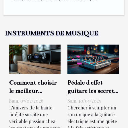
INSTRUMENTS DE MUSIQUE
Comment choisir
Pédale d'effet
le meilleur
guitare les secrets
amplificateur pour
des configurations
Sam. 07/02/2026
Sam. 10/05/2025
votre système
professionnelles
L’univers de la haute-
Chercher à sculpter un
fidélité suscite une
son unique à la guitare
audio ?
pour un son
véritable passion chez
électrique est une quête
unique