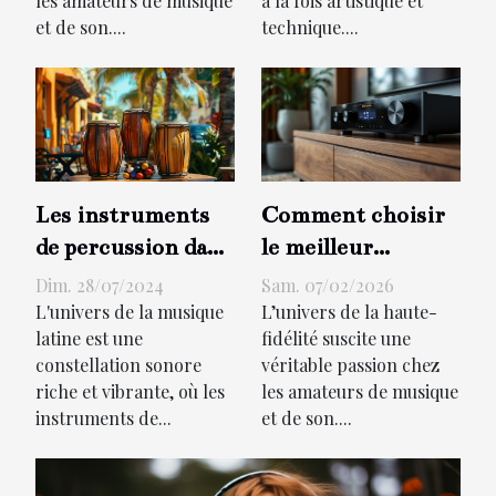
les amateurs de musique
à la fois artistique et
et de son....
technique....
Les instruments
Comment choisir
de percussion dans
le meilleur
la musique latine
amplificateur pour
Dim. 28/07/2024
Sam. 07/02/2026
votre système
L'univers de la musique
L’univers de la haute-
latine est une
fidélité suscite une
audio ?
constellation sonore
véritable passion chez
riche et vibrante, où les
les amateurs de musique
instruments de...
et de son....