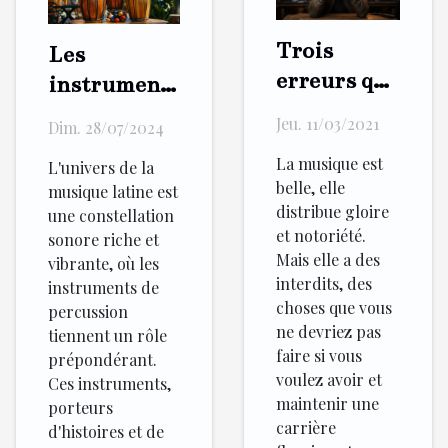
Trois
Les
erreurs qui
instruments
pourraient
de
Jeu. 11/03/2021
Dim. 28/07/2024
être fatales
percussion
La musique est
à votre
L'univers de la
dans la
belle, elle
musique latine est
carrière
musique
distribue gloire
une constellation
musicale
latine
et notoriété.
sonore riche et
Mais elle a des
vibrante, où les
interdits, des
instruments de
choses que vous
percussion
ne devriez pas
tiennent un rôle
faire si vous
prépondérant.
voulez avoir et
Ces instruments,
maintenir une
porteurs
carrière
d'histoires et de