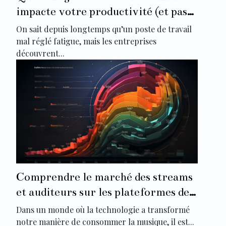
impacte votre productivité (et pas
seulement votre confort)
On sait depuis longtemps qu’un poste de travail
mal réglé fatigue, mais les entreprises
découvrent...
Comprendre le marché des streams
et auditeurs sur les plateformes de
musique
Dans un monde où la technologie a transformé
notre manière de consommer la musique, il est...